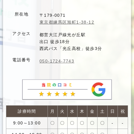
所在地
〒179-0071
東京都練馬区旭町1-38-12
アクセス
都営大江戸線光が丘駅
出口 徒歩18分
西武バス「光丘高校」徒歩3分
電話番号
050-1724-7743
診療時間
月
火
水
木
金
土
日
祝
9:00～13:00
〇
〇
〇
〇
〇
〇
-
-