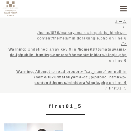
ホーム
/home/t876/matsuyama-dc.jp/public_html/wp-
content/themes/minidora/single.php on line
6
/">
Warning
: Undefined array key 0 in
/home/t876/matsuyama-
dc.jp/public_html/wp-content/themes/minidora/single.php
on line
6
Warning
: Attempt to read property "cat_name" on null in
/home/t876/matsuyama-dc.jp/public_html/wp-
content/themes/minidora/single.php
on line
6
first01_5
first01_5