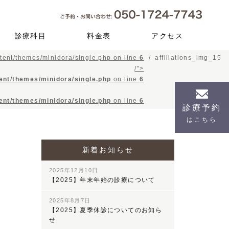
診療科目
料金表
アクセス
tent/themes/minidora/single.php on line
6
affiliations_img_15
予防メインテナン
虫歯治療
根管治療
歯周病
審美歯科
セレック
口腔外科（親知ら
インプラント
入れ歯
小児歯科
矯正歯科
顎関節症
訪問歯科
ス
ず）
/">
ent/themes/minidora/single.php
on line
6
ent/themes/minidora/single.php
on line
6
診療予約
はこちら
新着お知らせ
2025年12月10日
【2025】年末年始の診療について
2025年8月7日
【2025】夏季休診についてのお知ら
せ