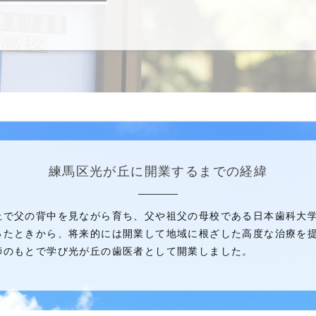
練馬区光が丘に開業するまでの経緯
丘で父の背中を見ながら育ち、父や祖父の母校である日本歯科大
ったときから、将来的には開業して地域に根ざした高度な治療を提
師のもとで学び光が丘の歯医者として開業しました。