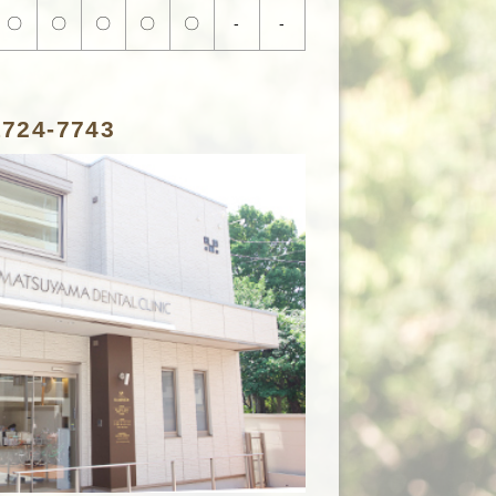
〇
〇
〇
〇
〇
-
-
1724-7743