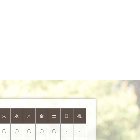
火
水
木
金
土
日
祝
〇
〇
〇
〇
〇
-
-