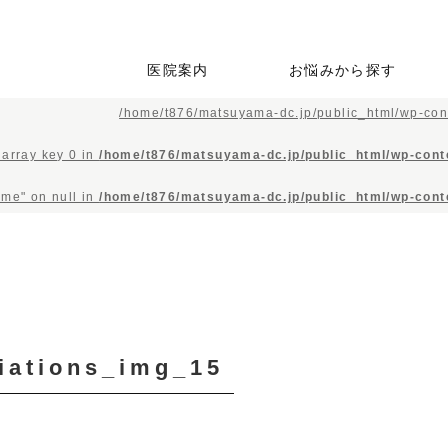
医院案内
お悩みから探す
/home/t876/matsuyama-dc.jp/public_html/wp-con
当院の特徴
初めての方へ
スタッフ紹介
院内ツアー
歯の掃除をしたい・検査
歯が痛い・しみる
歯が疼く・激痛がする
歯茎から血が出る
銀歯が嫌だ・歯を白くし
即日で白い歯を入れたい
親知らずが痛い・抜いて
自分の歯のようにしっか
歯をうしなってしまった
子供の治療をしてほし
歯並びが気になる
顎が痛い
自宅で治療を受けたい
してほしい
たい
ほしい
りと噛みたい
が外科処置は不安
い・虫歯にさせたくない
 array key 0 in
/home/t876/matsuyama-dc.jp/public_html/wp-cont
ame" on null in
/home/t876/matsuyama-dc.jp/public_html/wp-cont
liations_img_15