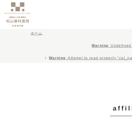
ホーム
Warning
: Undefined
Warning
: Attempt to read property "cat_n
affi