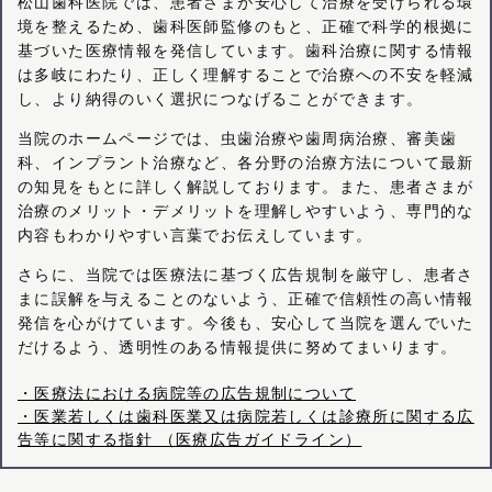
松山歯科医院では、患者さまが安心して治療を受けられる環
境を整えるため、歯科医師監修のもと、正確で科学的根拠に
基づいた医療情報を発信しています。歯科治療に関する情報
は多岐にわたり、正しく理解することで治療への不安を軽減
し、より納得のいく選択につなげることができます。
当院のホームページでは、虫歯治療や歯周病治療、審美歯
科、インプラント治療など、各分野の治療方法について最新
の知見をもとに詳しく解説しております。また、患者さまが
治療のメリット・デメリットを理解しやすいよう、専門的な
内容もわかりやすい言葉でお伝えしています。
さらに、当院では医療法に基づく広告規制を厳守し、患者さ
まに誤解を与えることのないよう、正確で信頼性の高い情報
発信を心がけています。今後も、安心して当院を選んでいた
だけるよう、透明性のある情報提供に努めてまいります。
・医療法における病院等の広告規制について
・医業若しくは歯科医業又は病院若しくは診療所に関する広
告等に関する指針 （医療広告ガイドライン）