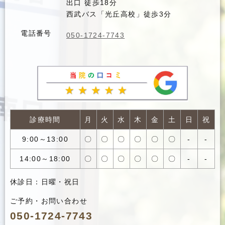
出口 徒歩18分
西武バス「光丘高校」徒歩3分
電話番号
050-1724-7743
診療時間
月
火
水
木
金
土
日
祝
9:00～13:00
〇
〇
〇
〇
〇
〇
-
-
14:00～18:00
〇
〇
〇
〇
〇
〇
-
-
休診日：日曜・祝日
ご予約・お問い合わせ
050-1724-7743