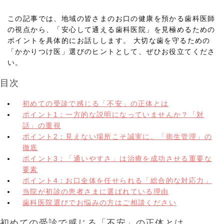
この記事では、地域の皆さまのお口の健康を預かる歯科医師
の視点から、「安心して通える歯科医院」を見極めるための
ポイントを具体的にお話しします。 大切な歯を守るための
「かかりつけ医」選びのヒントとして、ぜひお役立てくださ
い。
目次
初めての受診で感じる「不安」の正体とは
ポイント1：一方的な説明になっていませんか？「対
話」の重視
ポイント2：見えない場所こそ誠実に。「衛生管理」の
徹底
ポイント3：「通いやすさ」は治療を成功させる重要な
要素
ポイント4：お口全体を任せられる「総合的な対応力」
当院が初診の患者さまに選ばれている理由
歯科医院選びでお悩みの方はご相談ください
初めての受診で感じる「不安」の正体とは