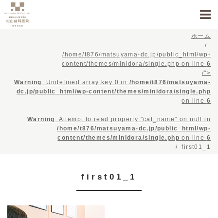
ホーム
/home/t876/matsuyama-dc.jp/public_html/wp-
content/themes/minidora/single.php on line
6
/">
Warning
: Undefined array key 0 in
/home/t876/matsuyama-
dc.jp/public_html/wp-content/themes/minidora/single.php
on line
6
Warning
: Attempt to read property "cat_name" on null in
/home/t876/matsuyama-dc.jp/public_html/wp-
content/themes/minidora/single.php
on line
6
first01_1
first01_1