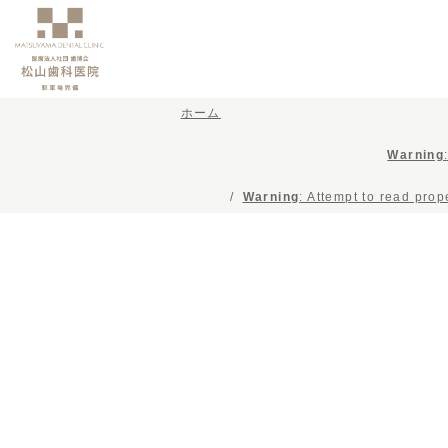
ホーム
Warning
Warning
: Attempt to read pro