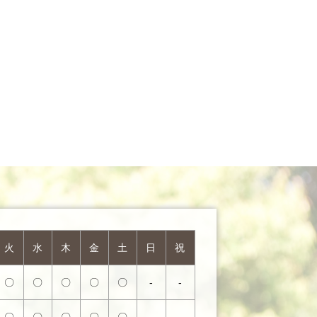
火
水
木
金
土
日
祝
〇
〇
〇
〇
〇
-
-