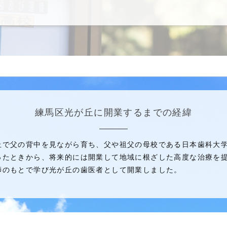
練馬区光が丘に開業するまでの経緯
丘で父の背中を見ながら育ち、父や祖父の母校である日本歯科大
ったときから、将来的には開業して地域に根ざした高度な治療を提
師のもとで学び光が丘の歯医者として開業しました。