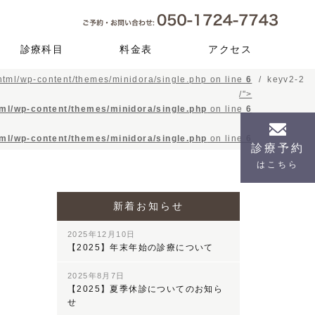
診療科目
料金表
アクセス
tml/wp-content/themes/minidora/single.php on line
6
keyv2-2
予防メインテナン
虫歯治療
根管治療
歯周病
審美歯科
セレック
口腔外科（親知ら
インプラント
入れ歯
小児歯科
矯正歯科
顎関節症
訪問歯科
ス
ず）
/">
ml/wp-content/themes/minidora/single.php
on line
6
ml/wp-content/themes/minidora/single.php
on line
6
診療予約
はこちら
新着お知らせ
2025年12月10日
【2025】年末年始の診療について
2025年8月7日
【2025】夏季休診についてのお知ら
せ