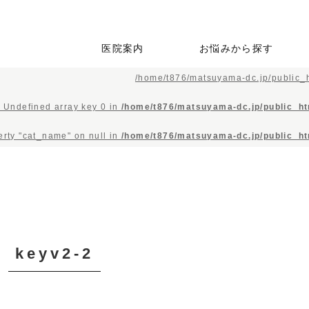
医院案内
お悩みから探す
/home/t876/matsuyama-dc.jp/public_h
当院の特徴
初めての方へ
スタッフ紹介
院内ツアー
歯の掃除をしたい・検査
歯が痛い・しみる
歯が疼く・激痛がする
歯茎から血が出る
銀歯が嫌だ・歯を白くし
即日で白い歯を入れたい
親知らずが痛い・抜いて
自分の歯のようにしっか
歯をうしなってしまった
子供の治療をしてほし
歯並びが気になる
顎が痛い
自宅で治療を受けたい
してほしい
たい
ほしい
りと噛みたい
が外科処置は不安
い・虫歯にさせたくない
: Undefined array key 0 in
/home/t876/matsuyama-dc.jp/public_ht
perty "cat_name" on null in
/home/t876/matsuyama-dc.jp/public_ht
keyv2-2