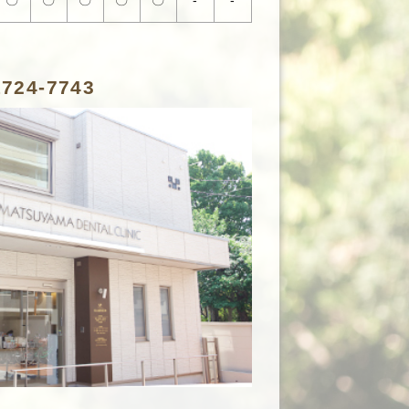
〇
〇
〇
〇
〇
-
-
1724-7743