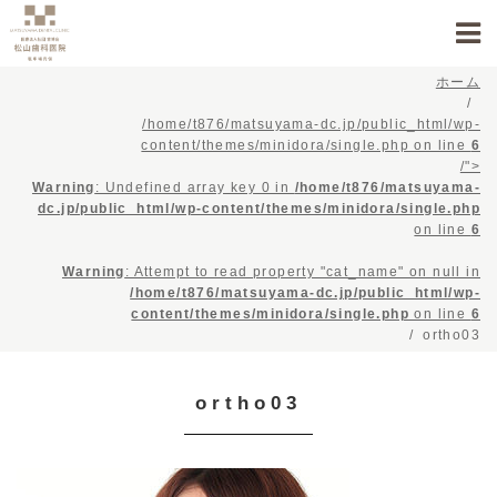
ホーム
/home/t876/matsuyama-dc.jp/public_html/wp-
content/themes/minidora/single.php on line
6
/">
Warning
: Undefined array key 0 in
/home/t876/matsuyama-
dc.jp/public_html/wp-content/themes/minidora/single.php
on line
6
Warning
: Attempt to read property "cat_name" on null in
/home/t876/matsuyama-dc.jp/public_html/wp-
content/themes/minidora/single.php
on line
6
ortho03
ortho03