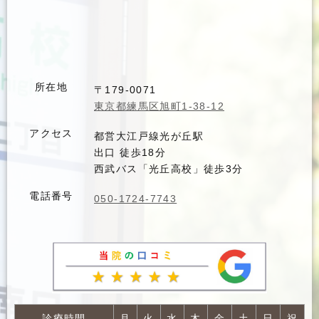
所在地
〒179-0071
東京都練馬区旭町1-38-12
アクセス
都営大江戸線光が丘駅
出口 徒歩18分
西武バス「光丘高校」徒歩3分
電話番号
050-1724-7743
診療時間
月
火
水
木
金
土
日
祝