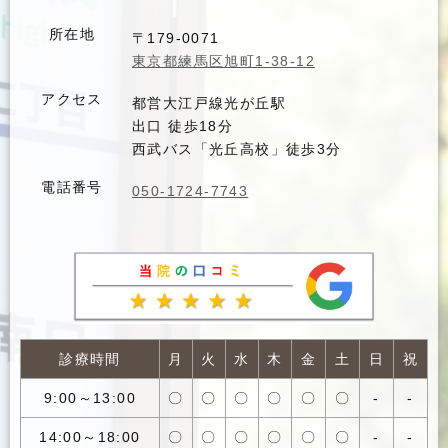
所在地
〒179-0071
東京都練馬区旭町1-38-12
アクセス
都営大江戸線光が丘駅
出口 徒歩18分
西武バス「光丘高校」徒歩3分
電話番号
050-1724-7743
診療時間
月
火
水
木
金
土
日
祝
9:00～13:00
〇
〇
〇
〇
〇
〇
-
-
14:00～18:00
〇
〇
〇
〇
〇
〇
-
-