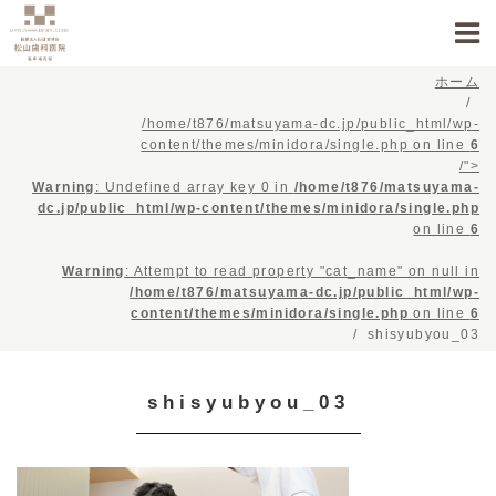
ホーム
/home/t876/matsuyama-dc.jp/public_html/wp-
content/themes/minidora/single.php on line
6
/">
Warning
: Undefined array key 0 in
/home/t876/matsuyama-
dc.jp/public_html/wp-content/themes/minidora/single.php
on line
6
Warning
: Attempt to read property "cat_name" on null in
/home/t876/matsuyama-dc.jp/public_html/wp-
content/themes/minidora/single.php
on line
6
shisyubyou_03
shisyubyou_03