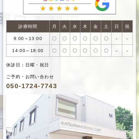
診療時間
月
火
水
木
金
土
日
祝
9:00～13:00
〇
〇
〇
〇
〇
〇
-
-
14:00～18:00
〇
〇
〇
〇
〇
〇
-
-
休診日：日曜・祝日
ご予約・お問い合わせ
050-1724-7743