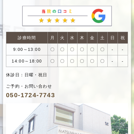
診療時間
月
火
水
木
金
土
日
祝
9:00～13:00
〇
〇
〇
〇
〇
〇
-
-
14:00～18:00
〇
〇
〇
〇
〇
〇
-
-
休診日：日曜・祝日
ご予約・お問い合わせ
050-1724-7743