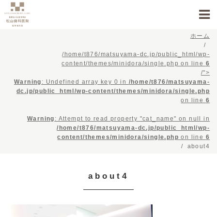
ホーム
/home/t876/matsuyama-dc.jp/public_html/wp-
content/themes/minidora/single.php on line
6
/">
Warning
: Undefined array key 0 in
/home/t876/matsuyama-
dc.jp/public_html/wp-content/themes/minidora/single.php
on line
6
Warning
: Attempt to read property "cat_name" on null in
/home/t876/matsuyama-dc.jp/public_html/wp-
content/themes/minidora/single.php
on line
6
about4
about4