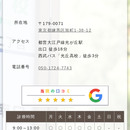
所在地
〒179-0071
東京都練馬区旭町1-38-12
アクセス
都営大江戸線光が丘駅
出口 徒歩18分
西武バス「光丘高校」徒歩3分
電話番号
050-1724-7743
診療時間
月
火
水
木
金
土
日
祝
9:00～13:00
〇
〇
〇
〇
〇
〇
-
-