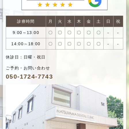
診療時間
月
火
水
木
金
土
日
祝
9:00～13:00
〇
〇
〇
〇
〇
〇
-
-
14:00～18:00
〇
〇
〇
〇
〇
〇
-
-
休診日：日曜・祝日
ご予約・お問い合わせ
050-1724-7743