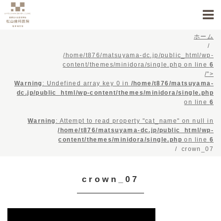
ホーム
/home/t876/matsuyama-dc.jp/public_html/wp-
content/themes/minidora/single.php on line
6
/">
Warning
: Undefined array key 0 in
/home/t876/matsuyama-
dc.jp/public_html/wp-content/themes/minidora/single.php
on line
6
Warning
: Attempt to read property "cat_name" on null in
/home/t876/matsuyama-dc.jp/public_html/wp-
content/themes/minidora/single.php
on line
6
crown_07
crown_07