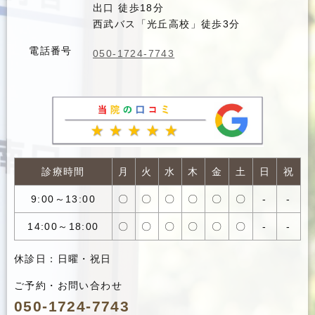
出口 徒歩18分
西武バス「光丘高校」徒歩3分
電話番号
050-1724-7743
診療時間
月
火
水
木
金
土
日
祝
9:00～13:00
〇
〇
〇
〇
〇
〇
-
-
14:00～18:00
〇
〇
〇
〇
〇
〇
-
-
休診日：日曜・祝日
ご予約・お問い合わせ
050-1724-7743