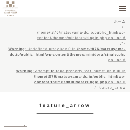
ホーム
/home/t876/matsuyama-dc.jp/public_html/wp-
content/themes/minidora/single.php on line
6
/">
Warning
: Undefined array key 0 in
/home/t876/matsuyama-
dc.jp/public_html/wp-content/themes/minidora/single.php
on line
6
Warning
: Attempt to read property "cat_name" on null in
/home/t876/matsuyama-dc.jp/public_html/wp-
content/themes/minidora/single.php
on line
6
feature_arrow
feature_arrow