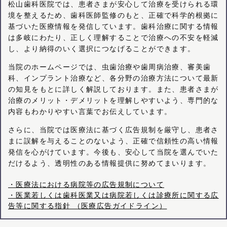
松山歯科医院では、患者さまが安心して治療を受けられる環
境を整えるため、歯科医師監修のもと、正確で科学的根拠に
基づいた医療情報を発信しています。歯科治療に関する情報
は多岐にわたり、正しく理解することで治療への不安を軽減
し、より納得のいく選択につなげることができます。
当院のホームページでは、虫歯治療や歯周病治療、審美歯
科、インプラント治療など、各分野の治療方法について最新
の知見をもとに詳しく解説しております。また、患者さまが
治療のメリット・デメリットを理解しやすいよう、専門的な
内容もわかりやすい言葉でお伝えしています。
さらに、当院では医療法に基づく広告規制を厳守し、患者さ
まに誤解を与えることのないよう、正確で信頼性の高い情報
発信を心がけています。今後も、安心して当院を選んでいた
だけるよう、透明性のある情報提供に努めてまいります。
・医療法における病院等の広告規制について
・医業若しくは歯科医業又は病院若しくは診療所に関する広
告等に関する指針 （医療広告ガイドライン）