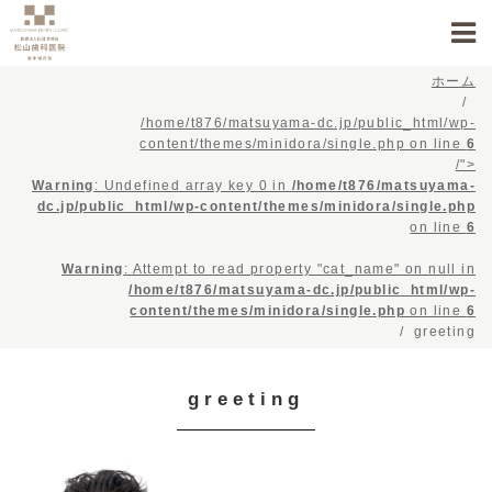
ホーム
/home/t876/matsuyama-dc.jp/public_html/wp-
content/themes/minidora/single.php on line
6
/">
Warning
: Undefined array key 0 in
/home/t876/matsuyama-
dc.jp/public_html/wp-content/themes/minidora/single.php
on line
6
Warning
: Attempt to read property "cat_name" on null in
/home/t876/matsuyama-dc.jp/public_html/wp-
content/themes/minidora/single.php
on line
6
greeting
greeting