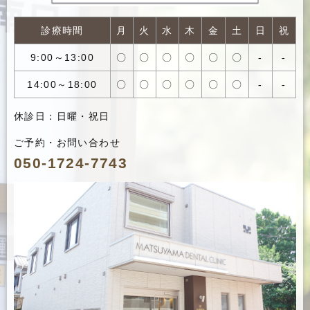
診療時間
月
火
水
木
金
土
日
祝
9:00～13:00
〇
〇
〇
〇
〇
〇
-
-
14:00～18:00
〇
〇
〇
〇
〇
〇
-
-
休診日：日曜・祝日
ご予約・お問い合わせ
050-1724-7743