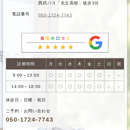
西武バス「光丘高校」徒歩3分
電話番号
050-1724-7743
診療時間
月
火
水
木
金
土
日
祝
9:00～13:00
〇
〇
〇
〇
〇
〇
-
-
14:00～18:00
〇
〇
〇
〇
〇
〇
-
-
休診日：日曜・祝日
ご予約・お問い合わせ
050-1724-7743