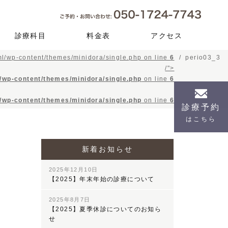
診療科目
料金表
アクセス
l/wp-content/themes/minidora/single.php on line
6
perio03_3
予防メインテナン
虫歯治療
根管治療
歯周病
審美歯科
セレック
口腔外科（親知ら
インプラント
入れ歯
小児歯科
矯正歯科
顎関節症
訪問歯科
ス
ず）
/">
/wp-content/themes/minidora/single.php
on line
6
/wp-content/themes/minidora/single.php
on line
6
診療予約
はこちら
新着お知らせ
2025年12月10日
【2025】年末年始の診療について
2025年8月7日
【2025】夏季休診についてのお知ら
せ