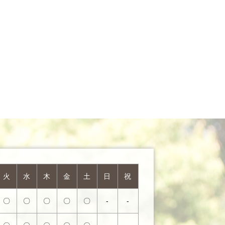
火
水
木
金
土
日
祝
〇
〇
〇
〇
〇
-
-