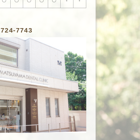
〇
〇
〇
〇
〇
-
-
1724-7743