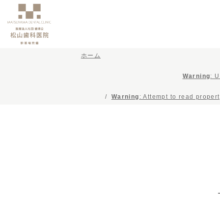
ホーム
Warning
: 
Warning
: Attempt to read proper