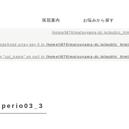
医院案内
お悩みから探す
/home/t876/matsuyama-dc.jp/public_htm
当院の特徴
初めての方へ
スタッフ紹介
院内ツアー
歯の掃除をしたい・検査
歯が痛い・しみる
歯が疼く・激痛がする
歯茎から血が出る
銀歯が嫌だ・歯を白くし
即日で白い歯を入れたい
親知らずが痛い・抜いて
自分の歯のようにしっか
歯をうしなってしまった
子供の治療をしてほし
歯並びが気になる
顎が痛い
自宅で治療を受けたい
してほしい
たい
ほしい
りと噛みたい
が外科処置は不安
い・虫歯にさせたくない
Undefined array key 0 in
/home/t876/matsuyama-dc.jp/public_html
ty "cat_name" on null in
/home/t876/matsuyama-dc.jp/public_html
perio03_3