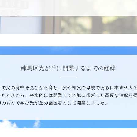
練馬区光が丘に開業するまでの経緯
丘で父の背中を見ながら育ち、父や祖父の母校である日本歯科大
ったときから、将来的には開業して地域に根ざした高度な治療を提
師のもとで学び光が丘の歯医者として開業しました。