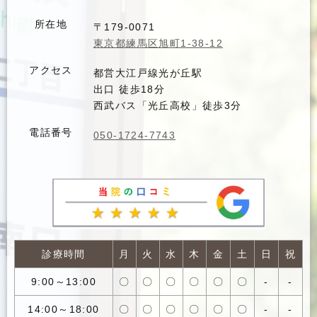
所在地
〒179-0071
東京都練馬区旭町1-38-12
アクセス
都営大江戸線光が丘駅
出口 徒歩18分
西武バス「光丘高校」徒歩3分
電話番号
050-1724-7743
診療時間
月
火
水
木
金
土
日
祝
9:00～13:00
〇
〇
〇
〇
〇
〇
-
-
14:00～18:00
〇
〇
〇
〇
〇
〇
-
-