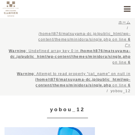
ホーム
/home/t876/matsuyama-dc.jp/public_html/wp-
content/themes/minidora/single.php on line
6
/">
Warning
: Undefined array key 0 in
/home/t876/matsuyama-
dc.jp/public_html/wp-content/themes/minidora/single.php
on line
6
Warning
: Attempt to read property "cat_name" on null in
/home/t876/matsuyama-dc.jp/public_html/wp-
content/themes/minidora/single.php
on line
6
yobou_12
yobou_12