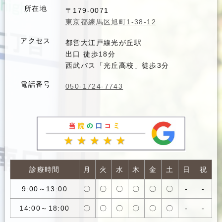
所在地
〒179-0071
東京都練馬区旭町1-38-12
アクセス
都営大江戸線光が丘駅
出口 徒歩18分
西武バス「光丘高校」徒歩3分
電話番号
050-1724-7743
診療時間
月
火
水
木
金
土
日
祝
9:00～13:00
〇
〇
〇
〇
〇
〇
-
-
14:00～18:00
〇
〇
〇
〇
〇
〇
-
-